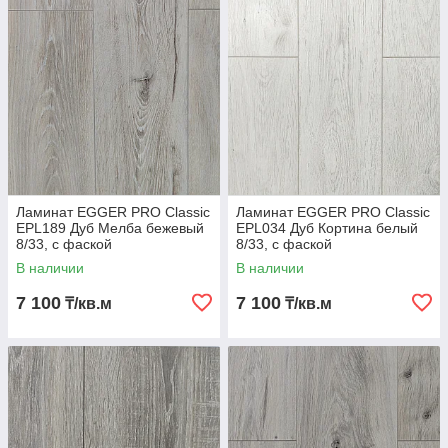
обладает такими немаловажными качествами как
антистатичность, влагостойкость. Краткие технические
характеристики: класс износостойкости 33 АС/5, матовая
поверхность с имитацией натурального дерева, влагостойкая
пропитка.
Ламинат EGGER PRO Classic
Ламинат EGGER PRO Classic
EPL189 Дуб Мелба бежевый
EPL034 Дуб Кортина белый
8/33, с фаской
8/33, с фаской
В наличии
В наличии
7 100
7 100
₸/кв.м
₸/кв.м