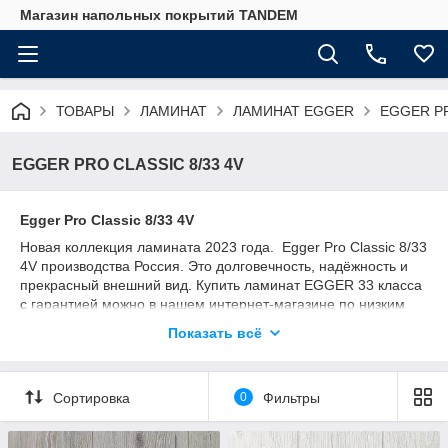
Магазин напольных покрытий TANDEM
ТОВАРЫ
ЛАМИНАТ
ЛАМИНАТ EGGER
EGGER PR
EGGER PRO CLASSIC 8/33 4V
Egger Pro Classic 8/33 4V
Новая коллекция ламината 2023 года. Egger Pro Classic 8/33
4V производства Россия. Это долговечность, надёжность и
прекрасный внешний вид. Купить ламинат EGGER 33 класса
с гарантией можно в нашем интернет-магазине по низким
ценам. Широкая гамма декоров позволяет без проблем
Показать всё
вписаться в любой интерьер. Ламинат Egger обладает
довольно большим сроком эксплуатации, составляющим
более 25 лет. Структура натурального дерева, выполненная
Сортировка
0
Фильтры
на высокоточном оборудовании, придаёт ламинату Egger
вид натурального массива дерева. Помимо приятного
эстетического вида, ламинат Egger Pro Classic 8/33 4V