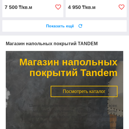
7 500
4 950
₸/кв.м
₸/кв.м
Показать ещё
Магазин напольных покрытий TANDEM
Магазин напольных
покрытий Tandem
Посмотреть каталог
Шины авторитетных производителей для всех
моделей погрузчиков. Подходят для работы
практически на любом покрытии, выдерживают
высокие нагрузки и отличаются стойкостью к
деформации.