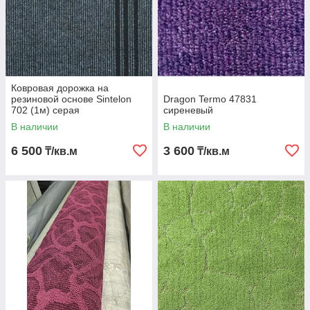
Ковровая дорожка на
резиновой основе Sintelon
Dragon Termo 47831
702 (1м) серая
сиреневый
В наличии
В наличии
6 500
3 600
₸/кв.м
₸/кв.м