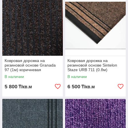
• легкий уход
• резиновая основа - легкая укладка и безопасность при
ходьбе
Ковровая дорожка на
Ковровая дорожка на
резиновой основе Granada
резиновой основе Sintelon
97 (1м) коричневая
Staze URB 711 (0.8м)
В наличии
В наличии
5 800
6 500
₸/кв.м
₸/кв.м