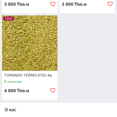
3 600
3 800
₸/кв.м
₸/кв.м
12м2
TORNADO TERMO 6701 4м
В наличии
4 600
₸/кв.м
О нас