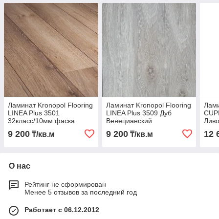
Ламинат Kronopol Flooring
Ламинат Kronopol Flooring
Лами
LINEA Plus 3501
LINEA Plus 3509 Дуб
CUP
32класс/10мм фаска
Венецианский
Ливо
(узкая доска)
32класс/10мм фаска
Фаск
9 200
9 200
12 
₸/кв.м
₸/кв.м
(узкая доска)
О нас
Рейтинг не сформирован
Менее 5 отзывов за последний год
Работает с 06.12.2012