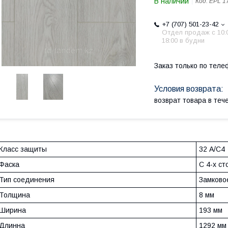
В наличии
Код:
EPL 1
+7 (707) 501-23-42
Отдел продаж c 10:
18:00 в будни
Заказ только по теле
возврат товара в те
Класс защиты
32 А/С4
Фаска
С 4-х ст
Тип соединения
Замковое 
Толщина
8 мм
Ширина
193 мм
Длинна
1292 мм