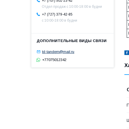
+7 (707) 501-23-42
Отдел продаж c 10:00-18:00 в будни
+7 (727) 379-42-85
с 10:00-18:00 в будни
td-tandem@mail.ru
+77075012342
Х
П