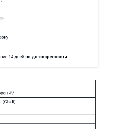
77
00-
фону
чение 14 дней
по договоренности
орон 4V
(Clic It)