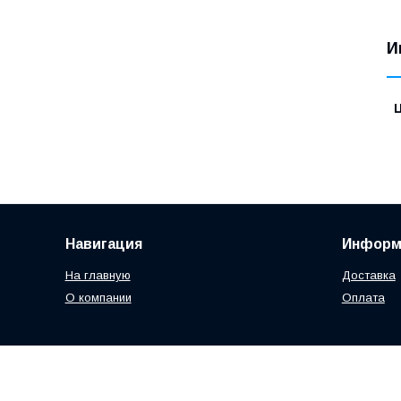
И
Навигация
Информ
На главную
Доставка
О компании
Оплата