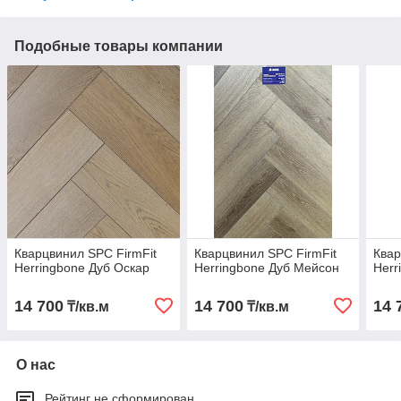
Подобные товары компании
Кварцвинил SPC FirmFit
Кварцвинил SPC FirmFit
Квар
Herringbone Дуб Оскар
Herringbone Дуб Мейсон
Herr
14 700
14 700
14 
₸/кв.м
₸/кв.м
О нас
Рейтинг не сформирован