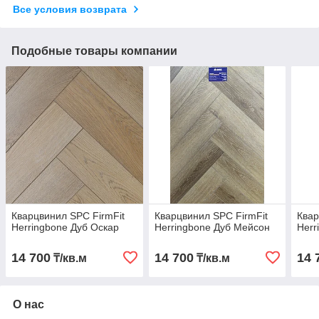
Все условия возврата
Подобные товары компании
Кварцвинил SPC FirmFit
Кварцвинил SPC FirmFit
Квар
Herringbone Дуб Оскар
Herringbone Дуб Мейсон
Herr
14 700
14 700
14 
₸/кв.м
₸/кв.м
О нас