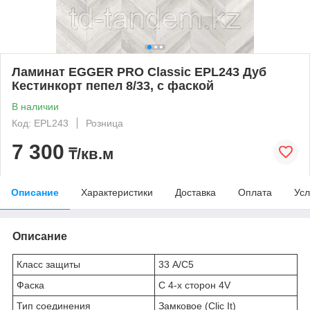
Ламинат EGGER PRO Classic EPL243 Дуб
Кестинкорт пепел 8/33, с фаской
В наличии
Код: EPL243
Розница
7 300
₸/кв.м
Описание
Характеристики
Доставка
Оплата
Усл
Описание
Класс защиты
33 А/С5
Фаска
С 4-х сторон 4V
Тип соединения
Замковое (Clic It)