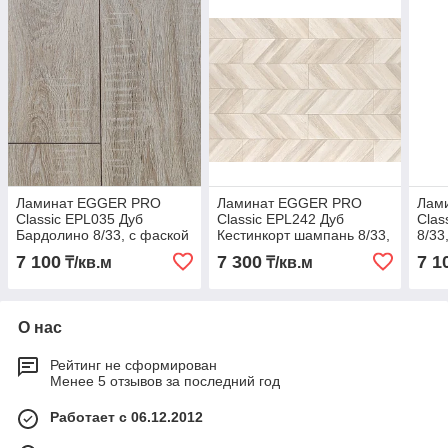
Ламинат EGGER PRO
Ламинат EGGER PRO
Лам
Classic EPL035 Дуб
Classic EPL242 Дуб
Clas
Бардолино 8/33, с фаской
Кестинкорт шампань 8/33,
8/33
с фаской
7 100
7 300
7 1
₸/кв.м
₸/кв.м
О нас
Рейтинг не сформирован
Менее 5 отзывов за последний год
Работает с 06.12.2012