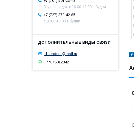
+7 (707) 501-23-42
Отдел продаж c 10:00-18:00 в будни
+7 (727) 379-42-85
с 10:00-18:00 в будни
td-tandem@mail.ru
+77075012342
Х
П
С