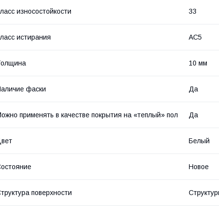
ласс износостойкости
33
ласс истирания
АС5
Толщина
10 мм
аличие фаски
Да
ожно применять в качестве покрытия на «теплый» пол
Да
Цвет
Белый
остояние
Новое
труктура поверхности
Структур