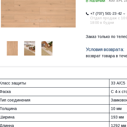
В наличии
Код:
EPL 1
+7 (707) 501-23-42
Отдел продаж c 10:
18:00 в будни
Заказ только по теле
возврат товара в те
Класс защиты
33 А/С5
Фаска
С 4-х ст
Тип соединения
Замковое 
Толщина
10 мм
Ширина
193 мм
Длинна
1292 мм