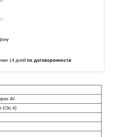
82
00-
фону
чение 14 дней
по договоренности
орон 4V
(Clic It)