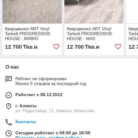
Кварцвинил ART Vinyl
Кварцвинил ART Vinyl
Квар
Tarkett PROGRESSIVE
Tarkett PROGRESSIVE
Tar
HOUSE - MARIO
HOUSE - MAX
HOU
12 700
12 700
12 
₸/кв.м
₸/кв.м
О нас
Рейтинг не сформирован
Менее 5 отзывов за последний год
Работает с 06.12.2012
г. Алматы
ул. Радостовца, 71, Алматы, Казахстан
Контакты
Сегодня работает с 09:00 до 18:00
Показать весь график работы