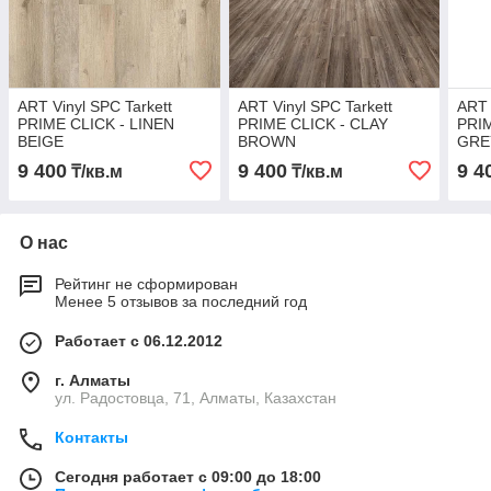
ART Vinyl SPC Tarkett
ART Vinyl SPC Tarkett
ART 
PRIME CLICK - LINEN
PRIME CLICK - CLAY
PRI
BEIGE
BROWN
GRE
9 400
9 400
9 4
₸/кв.м
₸/кв.м
О нас
Рейтинг не сформирован
Менее 5 отзывов за последний год
Работает с 06.12.2012
г. Алматы
ул. Радостовца, 71, Алматы, Казахстан
Контакты
Сегодня работает с 09:00 до 18:00