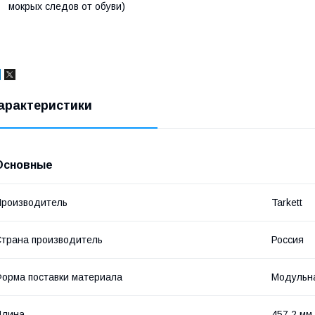
мокрых следов от обуви)
арактеристики
Основные
роизводитель
Tarkett
трана производитель
Россия
орма поставки материала
Модульна
Длина
457.2 мм