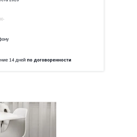
00-
фону
чение 14 дней
по договоренности