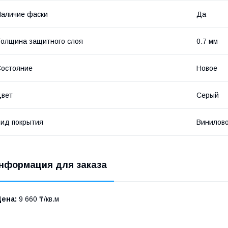
аличие фаски
Да
олщина защитного слоя
0.7 мм
остояние
Новое
Цвет
Серый
ид покрытия
Винилов
нформация для заказа
Цена:
9 660 ₸/кв.м