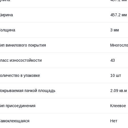
Ширина
457.2 мм
Толщина
3 мм
ип винилового покрытия
Многосл
ласс износостойкости
43
оличество в упаковке
10 шт
окрываемая пачкой площадь
2.09 кв.м
ип присоединения
Клеевое
Самоклеющаяся
Нет