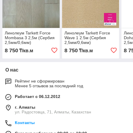
Линолеум Tarkett Force
Линолеум Tarkett Force
Лино
Mombasa 3 2,5м (Сербия
Wave 1 2.5м (Сербия
Doha
2,5мм/0,6мм)
2,5мм/0,6мм)
2,5м
8 750
8 750
8 7
₸/кв.м
₸/кв.м
О нас
Рейтинг не сформирован
Менее 5 отзывов за последний год
Работает с 06.12.2012
г. Алматы
ул. Радостовца, 71, Алматы, Казахстан
Контакты