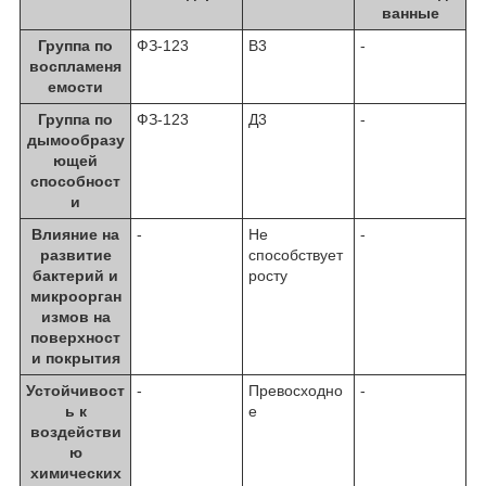
ванные
Группа по
ФЗ-123
В3
-
воспламеня
емости
Группа по
ФЗ-123
Д3
-
дымообразу
ющей
способност
и
Влияние на
-
Не
-
развитие
способствует
бактерий и
росту
микроорган
измов на
поверхност
и покрытия
Устойчивост
-
Превосходно
-
ь к
е
воздействи
ю
химических