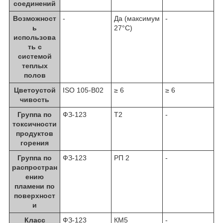
соединений
Возможност
-
Да (максимум
-
ь
27°C)
использова
ть с
системой
теплых
полов
Цветоустой
ISO 105-B02
≥ 6
≥ 6
чивость
Группа по
ФЗ-123
Т2
-
токсичности
продуктов
горения
Группа по
ФЗ-123
РП 2
-
распростран
ению
пламени по
поверхност
и
Класс
ФЗ-123
КМ5
-