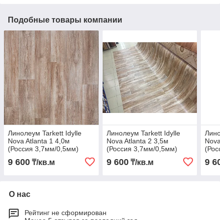
Подобные товары компании
Линолеум Tarkett Idylle
Линолеум Tarkett Idylle
Лино
Nova Atlanta 1 4,0м
Nova Atlanta 2 3,5м
Nova
(Россия 3,7мм/0,5мм)
(Россия 3,7мм/0,5мм)
(Рос
9 600
9 600
9 6
₸/кв.м
₸/кв.м
О нас
Рейтинг не сформирован