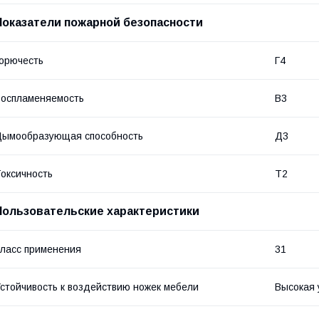
Показатели пожарной безопасности
орючесть
Г4
оспламеняемость
В3
Дымообразующая способность
Д3
оксичность
Т2
Пользовательские характеристики
ласс применения
31
стойчивость к воздействию ножек мебели
Высокая 