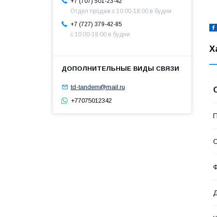
+7 (707) 501-23-42
Отдел продаж c 10:00-18:00 в будни
+7 (727) 379-42-85
с 10:00-18:00 в будни
Х
td-tandem@mail.ru
+77075012342
П
С
Ф