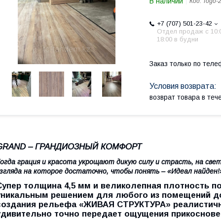
В наличии
Код:
Togo-2
+7 (707) 501-23-42
Отдел продаж c 10:
18:00 в будни
Заказ только по теле
возврат товара в те
GRAND – ГРАНДИОЗНЫЙ КОМФОРТ
огда грация и красота укрощают дикую силу и страсть, на свет
згляда на которое достаточно, чтобы понять – «Идеал найден!
Cупер толщина 4,5 мм и великолепная плотность 
уникальным решением для любого из помещений до
создания рельефа «ЖИВАЯ СТРУКТУРА» реалистично
удивительно точно передает ощущения прикоснове