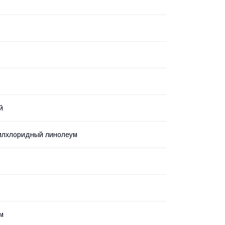
й
илхлоридный линолеум
 м