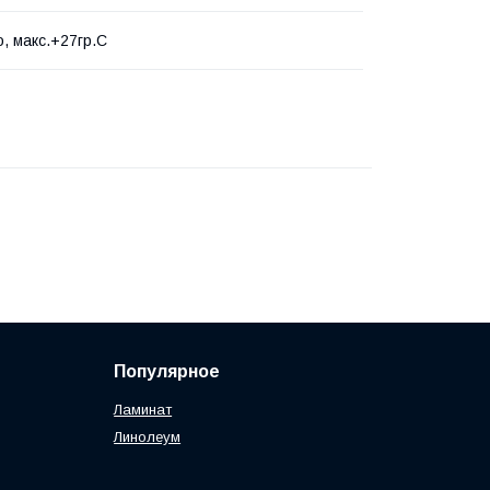
, макс.+27гр.С
Популярное
Ламинат
Линолеум