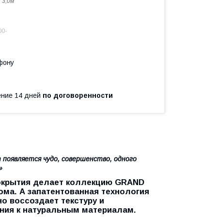
 3,0м
00-
фону
чение 14 дней
по договоренности
 появляется чудо, совершенство, одного
»
покрытия делает коллекцию GRAND
ма. А запатентованная технология
 воссоздает текстуру и
ния к натуральным материалам.