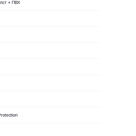
лст + ПВХ
rotection