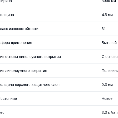
Ширина
3000 мм
Толщина
4.5 мм
ласс износостойкости
31
Сфера применения
Бытовой
ип основы линолеумного покрытия
С осново
ип линолеумного покрытия
Поливин
олщина верхнего защитного слоя
0.3 мм
остояние
Новое
ес
3.3 кг/кв.