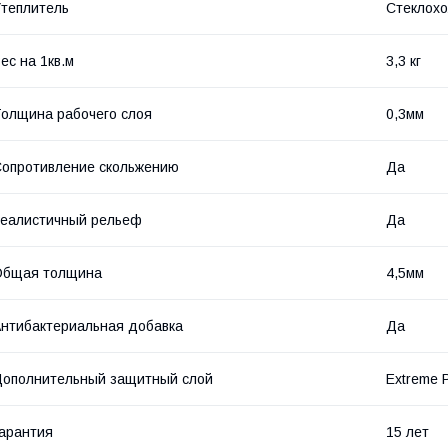
теплитель
Стеклохо
ес на 1кв.м
3,3 кг
олщина рабочего слоя
0,3мм
опротивление скольжению
Да
еалистичный рельеф
Да
Общая толщина
4,5мм
нтибактериальная добавка
Да
ополнительный защитный слой
Extreme P
арантия
15 лет