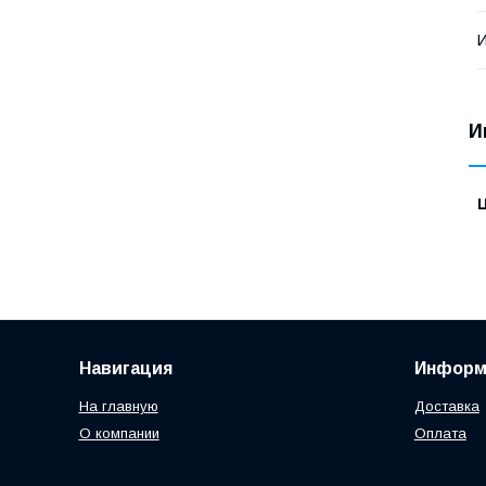
И
И
Навигация
Информ
На главную
Доставка
О компании
Оплата