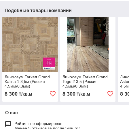
Подобные товары компании
Линолеум Tarkett Grand
Линолеум Tarkett Grand
Лино
Kalina 1 3,5м (Россия
Togo 2 3,5 (Россия
Asto
4,5мм/0,3мм)
4,5мм/0,3мм)
4,5м
8 300
8 300
8 3
₸/кв.м
₸/кв.м
О нас
Рейтинг не сформирован
Менее 5 отзывов за последний год