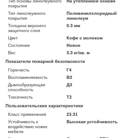
Тип основы линолеумного
На утепленной основе
покрытия
Тип линолеумного
Поливинилхлоридный
покрытия
линолеум
Толщина верхнего
0.3 мм
защитного слоя
Цвет
Кофе с молоком
Состояние
Новое
Вес
3.3 кг/кв. м
Показатели пожарной безопасности
Горючесть
Г4
Воспламеняемость
В3
Дымообразующая
Д3
способность
Токсичность
Т2
Пользовательские характеристики
Класс применения
23.31
Устойчивость к
Высокая устойчивость
воздействию ножек
мебели