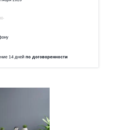
00-
фону
чение 14 дней
по договоренности