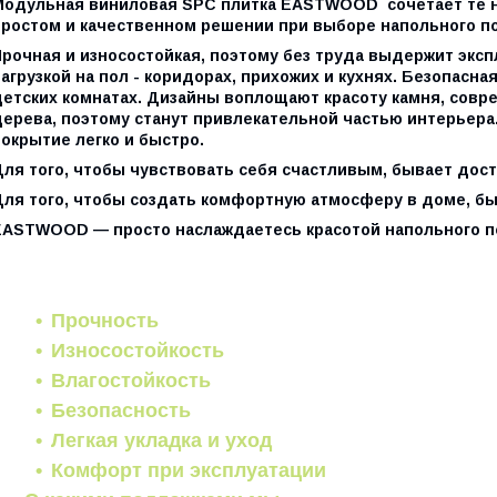
Модульная виниловая SPC плитка
EASTWOOD
сочетает те 
простом и качественном решении при выборе напольного п
Прочная и износостойкая, поэтому без труда выдержит экс
агрузкой на пол - коридорах, прихожих и кухнях. Безопасн
детских комнатах. Дизайны воплощают красоту камня, совр
дерева, поэтому станут привлекательной частью интерьера
окрытие легко и быстро.
Для того, чтобы чувствовать себя счастливым, бывает дос
Для того, чтобы создать комфортную атмосферу в доме, б
EASTWOOD
— просто наслаждаетесь красотой напольного п
Прочность
Износостойкость
Влагостойкость
Безопасность
Легкая укладка и уход
Комфорт при эксплуатации