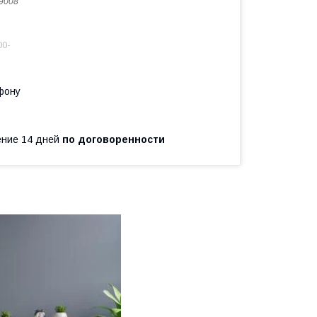
9008
00-
фону
чение 14 дней
по договоренности