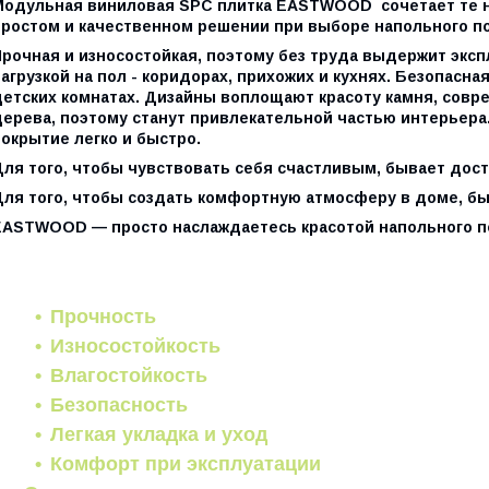
Модульная виниловая SPC плитка
EASTWOOD
сочетает те 
простом и качественном решении при выборе напольного п
Прочная и износостойкая, поэтому без труда выдержит экс
агрузкой на пол - коридорах, прихожих и кухнях. Безопасн
детских комнатах. Дизайны воплощают красоту камня, совр
дерева, поэтому станут привлекательной частью интерьера
окрытие легко и быстро.
Для того, чтобы чувствовать себя счастливым, бывает дос
Для того, чтобы создать комфортную атмосферу в доме, б
EASTWOOD
— просто наслаждаетесь красотой напольного п
Прочность
Износостойкость
Влагостойкость
Безопасность
Легкая укладка и уход
Комфорт при эксплуатации