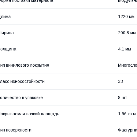
орма поставки материала
Модульна
Длина
1220 мм
Ширина
200.8 мм
Толщина
4.1 мм
ип винилового покрытия
Многосл
ласс износостойкости
33
оличество в упаковке
8 шт
окрываемая пачкой площадь
1.96 кв.м
ип поверхности
Фактурн