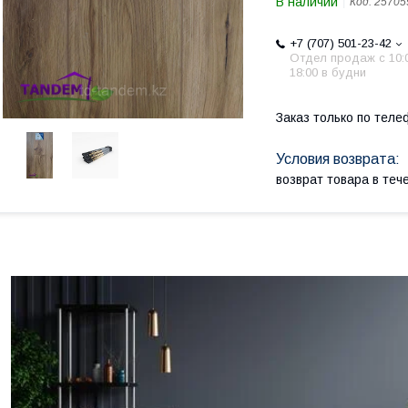
В наличии
Код:
25705
+7 (707) 501-23-42
Отдел продаж c 10:
18:00 в будни
Заказ только по теле
возврат товара в те