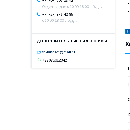
+7 (707) 501-23-42
Отдел продаж c 10:00-18:00 в будни
+7 (727) 379-42-85
с 10:00-18:00 в будни
Х
td-tandem@mail.ru
+77075012342
П
С
К