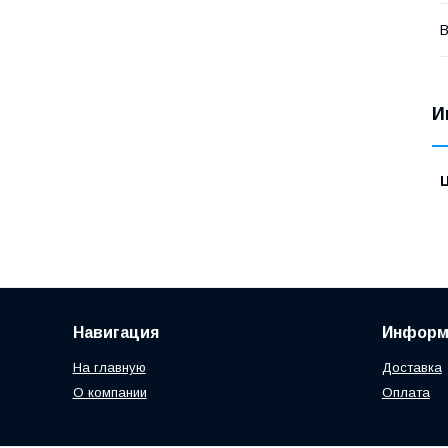
В
И
Навигация
Информ
На главную
Доставка
О компании
Оплата