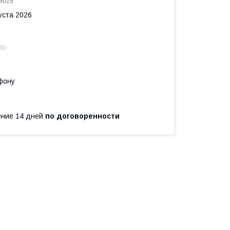
6015
уста 2026
00-
фону
чение 14 дней
по договоренности