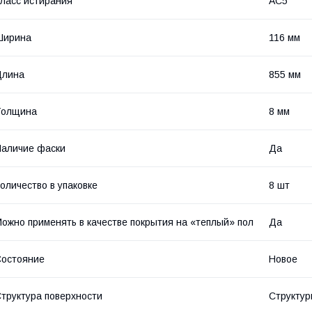
ласс истирания
АС5
Ширина
116 мм
Длина
855 мм
Толщина
8 мм
аличие фаски
Да
оличество в упаковке
8 шт
ожно применять в качестве покрытия на «теплый» пол
Да
остояние
Новое
труктура поверхности
Структур