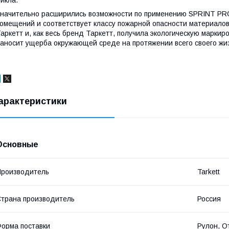
икла.
начительно расширились возможности по применению SPRINT PRO 
омещений и соответствует классу пожарной опасности материало
аркетт и, как весь бренд Таркетт, получила экологическую маркир
аносит ущерба окружающей среде на протяжении всего своего жи
арактеристики
Основные
роизводитель
Tarkett
трана производитель
Россия
орма поставки
Рулон, О