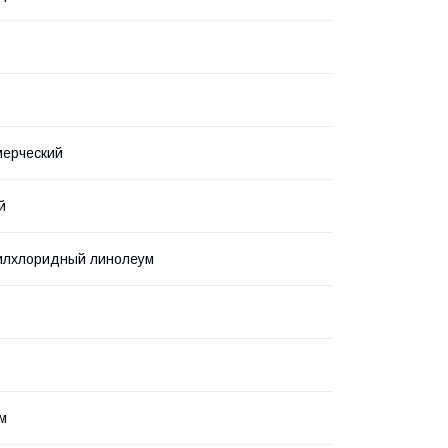
мерческий
й
илхлоридный линолеум
 м