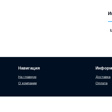
И
Навигация
Информ
На главную
Доставка
О компании
Оплата