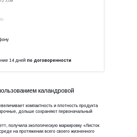
i-2 3,0м
00-
фону
чение 14 дней
по договоренности
спользованием каландровой
величивает компактность и плотность продукта
и прочные, дольше сохраняют первоначальный
етт, получила экологическую маркировку «Листок
среде на протяжении всего своего жизненного