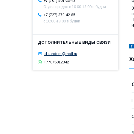
ц
+7 (707) 501-23-42
Отдел продаж c 10:00-18:00 в будни
З
п
+7 (727) 379-42-85
Т
с 10:00-18:00 в будни
н
td-tandem@mail.ru
Х
+77075012342
П
С
Ф