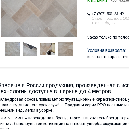
В наличии
Код:
Termin
+7 (707) 501-23-42
Отдел продаж c 10:
18:00 в будни
Заказ только по теле
возврат товара в те
Впервые в России продукция, произведенная с и
технологии доступна в ширине до 4 метров .
аландровая основа повышает эксплуатационные характеристики, у
, как следствие, его срок службы. Продукты серии PRO плотные 
нешний вид, легки в уборке.
SPRINT PRO
– переведена в бренд Таркетт и, как весь бренд Тарк
изни». Линолеум этой коллекции не наносит ущерба окружающей 