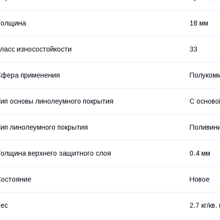
Толщина
18 мм
ласс износостойкости
33
Сфера применения
Полуком
ип основы линолеумного покрытия
С осново
ип линолеумного покрытия
Поливин
олщина верхнего защитного слоя
0.4 мм
остояние
Новое
ес
2.7 кг/кв.