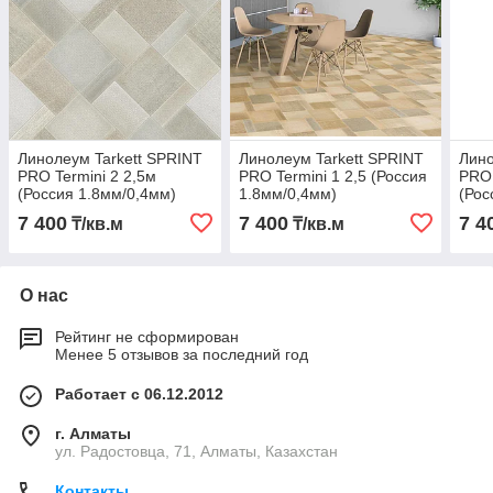
Линолеум Tarkett SPRINT
Линолеум Tarkett SPRINT
Лино
PRO Termini 2 2,5м
PRO Termini 1 2,5 (Россия
PRO 
(Россия 1.8мм/0,4мм)
1.8мм/0,4мм)
(Рос
7 400
7 400
7 4
₸/кв.м
₸/кв.м
О нас
Рейтинг не сформирован
Менее 5 отзывов за последний год
Работает с 06.12.2012
г. Алматы
ул. Радостовца, 71, Алматы, Казахстан
Контакты