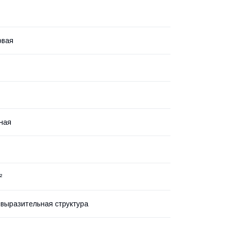
овая
ная
²
 выразительная структура