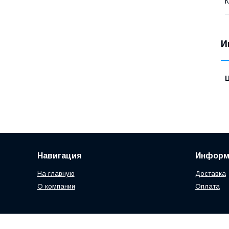
К
И
Навигация
Информ
На главную
Доставка
О компании
Оплата