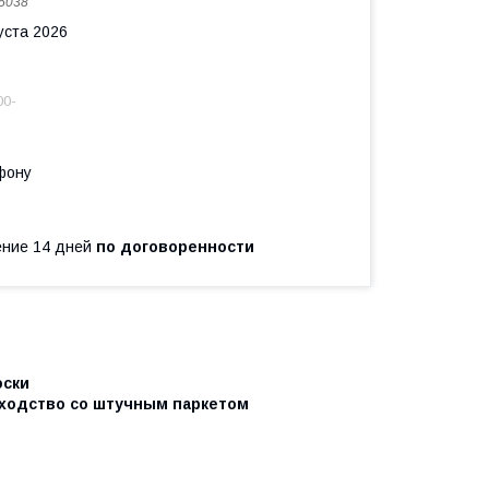
5038
уста 2026
00-
фону
чение 14 дней
по договоренности
оски
сходство со штучным паркетом