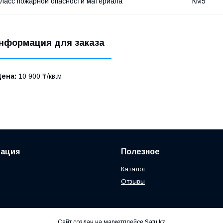
ласс пожарной опасности материала
КМ5
нформация для заказа
Цена:
10 900 ₸/кв.м
ация
Полезное
Каталог
Отзывы
Сайт создан на маркетплейсе
Satu.kz