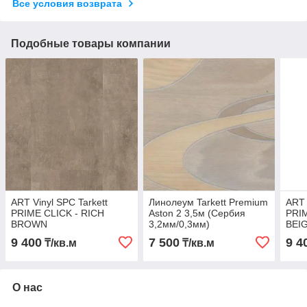
Все условия возврата
Подобные товары компании
ART Vinyl SPC Tarkett
Линолеум Tarkett Premium
ART 
PRIME CLICK - RICH
Aston 2 3,5м (Сербия
PRIM
BROWN
3,2мм/0,3мм)
BEI
9 400
7 500
9 4
₸/кв.м
₸/кв.м
О нас