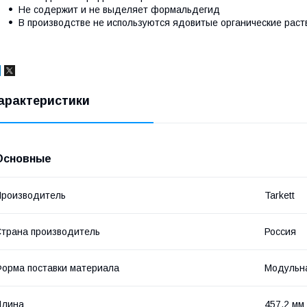
Не содержит и не выделяет формальдегид
В производстве не используются ядовитые органические раст
арактеристики
Основные
роизводитель
Tarkett
трана производитель
Россия
орма поставки материала
Модульна
Длина
457.2 мм