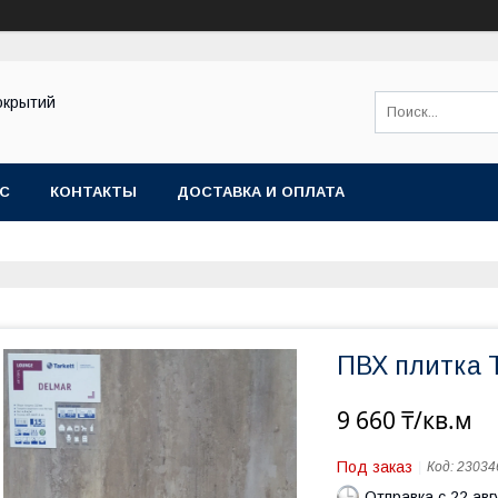
окрытий
АС
КОНТАКТЫ
ДОСТАВКА И ОПЛАТА
ПВХ плитка 
9 660 ₸/кв.м
Под заказ
Код:
23034
Отправка с 22 авг