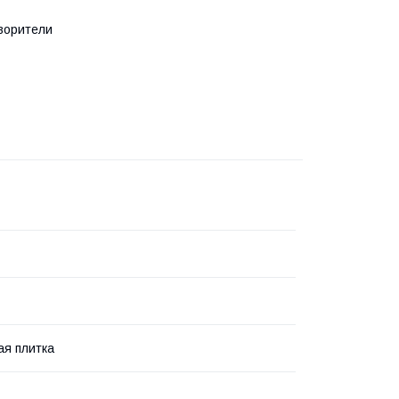
ворители
я плитка