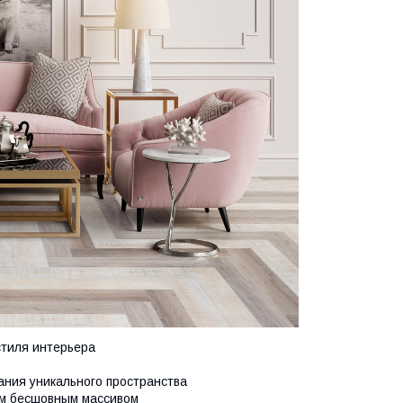
стиля интерьера
ания уникального пространства
ым бесшовным массивом