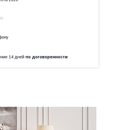
00-
фону
чение 14 дней
по договоренности