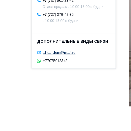
+7 (707) 501-23-42
Отдел продаж c 10:00-18:00 в будни
+7 (727) 379-42-85
с 10:00-18:00 в будни
td-tandem@mail.ru
+77075012342