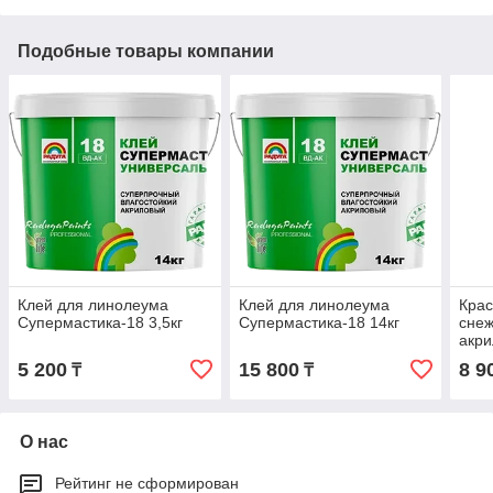
Подобные товары компании
Клей для линолеума
Клей для линолеума
Крас
Супермастика-18 3,5кг
Супермастика-18 14кг
сне
акри
пото
5 200
15 800
8 9
₸
₸
О нас
Рейтинг не сформирован