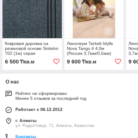
Ковровая дорожка на
Линолеум Tarkett Idylle
Лино
резиновой основе Sintelon
Nova Tango 4 4,0м
Nova
702 (1м) серая
(Россия 3,7мм/0,5мм)
3,7м
6 500
9 600
9 6
₸/кв.м
₸/кв.м
О нас
Рейтинг не сформирован
Менее 5 отзывов за последний год
Работает с 06.12.2012
г. Алматы
ул. Радостовца, 71, Алматы, Казахстан
Контакты