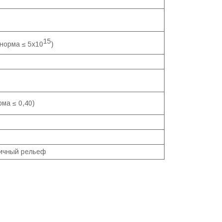
15
норма ≤ 5x10
)
рма ≤ 0,40)
ичный рельеф