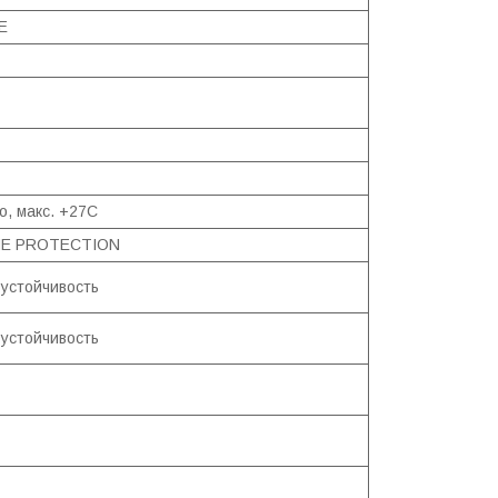
E
о, макс. +27С
E PROTECTION
 устойчивость
 устойчивость