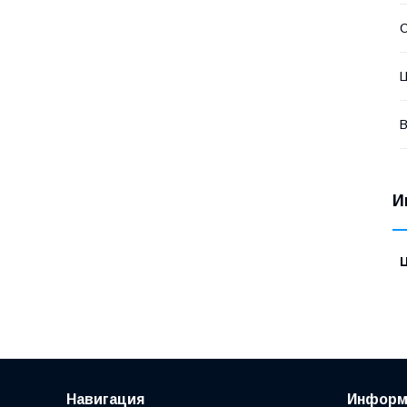
С
В
И
Навигация
Информ