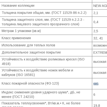
Название коллекции
NEW AG
Толщина покрытия общая, мм. (ГОСТ 11529-86 п.2.2)
2,1
Толщина защитного слоя, мм. (ГОСТ 11529 п.2.2.3 -
0,4
толщина лицевого защитного прозрачного слоя)
Метраж 1 упаковки (кв.м)
2,5
Класс применения
32, 41
Использование для теплых полов
возможн
Дополнительное защитное покрытие
EXTREM
Устойчивость к воздействию роликовых кресел (ISO
высокая
4918)
Устойчивость к воздействию ножек мебели и
высокая
каблуков (ISO 16581)
Класс пожарной опасности (ФЗ-123)
КМ5
Индекс снижения уровня ударного шума*, дБ, не
6
менее (ГОСТ 24210)
Показатель теплоусвоения*, Вт/кв.м.• К, не более
19,8