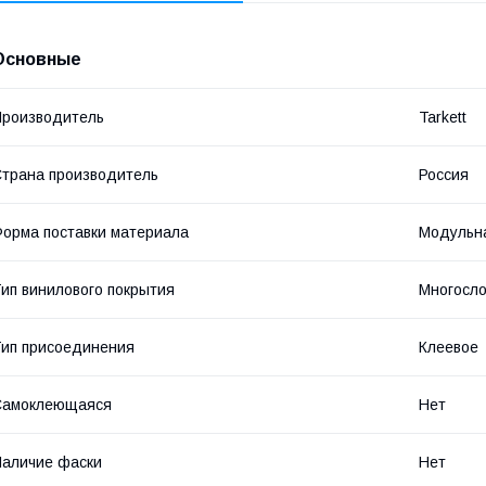
Основные
роизводитель
Tarkett
трана производитель
Россия
орма поставки материала
Модульна
ип винилового покрытия
Многосл
ип присоединения
Клеевое
Самоклеющаяся
Нет
аличие фаски
Нет