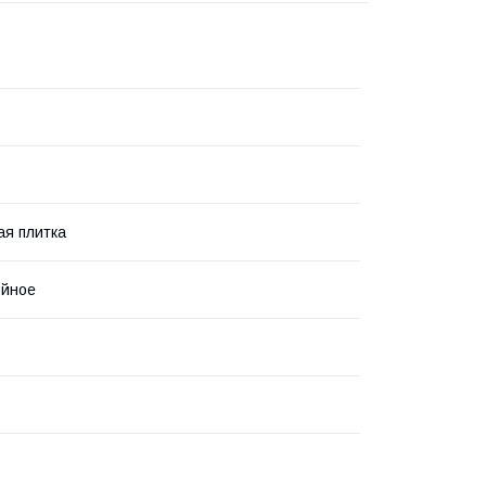
я плитка
ойное