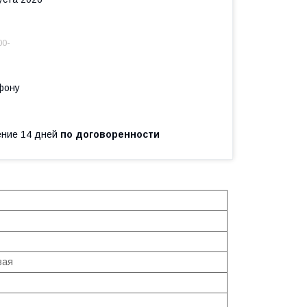
00-
фону
чение 14 дней
по договоренности
вая