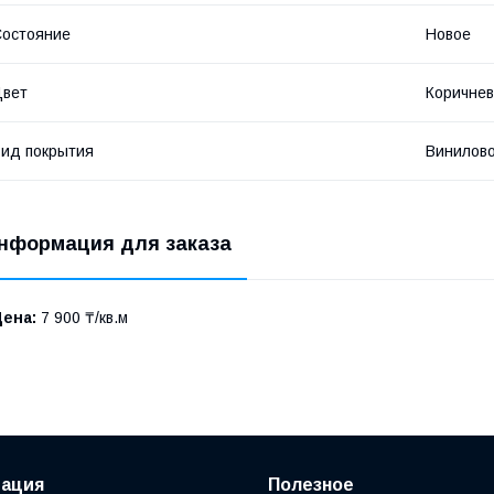
остояние
Новое
Цвет
Коричне
ид покрытия
Винилов
нформация для заказа
Цена:
7 900 ₸/кв.м
ация
Полезное