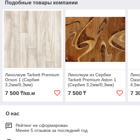
Подобные товары компании
Линолеум Tarkett Premium
Линолеум из Сербии
Лино
Orson 1 (Сербия
Tarkett Premium Aston 1
Oasi
3,2мм/0,3мм)
(Сербия 3,2мм/0,3мм)
4,5м
7 500
7 500
7 3
₸/кв.м
₸
О нас
Рейтинг не сформирован
Менее 5 отзывов за последний год