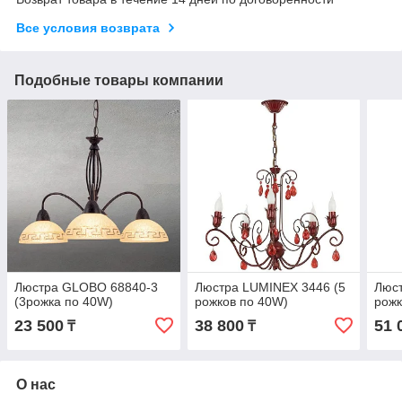
Все условия возврата
Подобные товары компании
Люстра GLOBO 68840-3
Люстра LUMINEX 3446 (5
Люст
(3рожка по 40W)
рожков по 40W)
рожк
23 500
38 800
51 
₸
₸
О нас