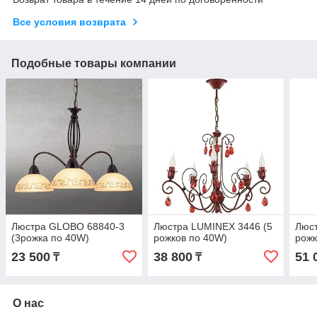
Все условия возврата
Подобные товары компании
Люстра GLOBO 68840-3
Люстра LUMINEX 3446 (5
Люст
(3рожка по 40W)
рожков по 40W)
рожк
23 500
38 800
51 
₸
₸
О нас