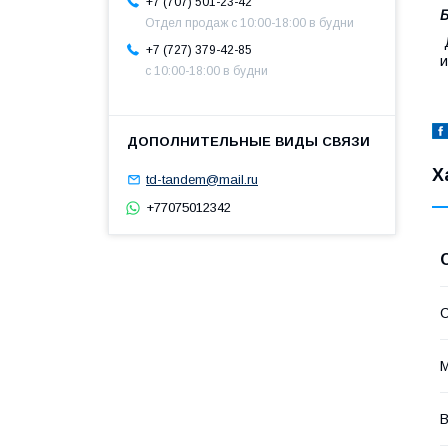
+7 (707) 501-23-42
Б
Отдел продаж c 10:00-18:00 в будни
Д
+7 (727) 379-42-85
и
с 10:00-18:00 в будни
Х
td-tandem@mail.ru
+77075012342
С
В