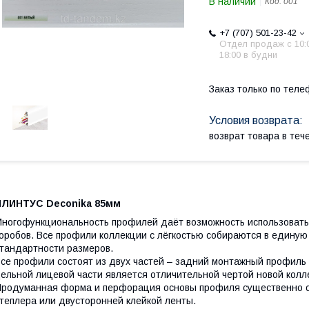
В наличии
Код:
001
+7 (707) 501-23-42
Отдел продаж c 10:
18:00 в будни
Заказ только по теле
возврат товара в те
ПЛИНТУС Deconika 85мм
ногофункциональность профилей даёт возможность использовать их
оробов. Все профили коллекции с лёгкостью собираются в единую
тандартности размеров.
се профили состоят из двух частей – задний монтажный профиль 
ельной лицевой части является отличительной чертой новой колл
родуманная форма и перфорация основы профиля существенно о
теплера или двусторонней клейкой ленты.