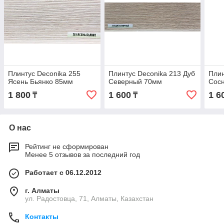
Плинтус Deconika 255
Плинтус Deconika 213 Дуб
Плин
Ясень Бьянко 85мм
Северный 70мм
Сос
1 800
1 600
1 6
₸
₸
О нас
Рейтинг не сформирован
Менее 5 отзывов за последний год
Работает с 06.12.2012
г. Алматы
ул. Радостовца, 71, Алматы, Казахстан
Контакты