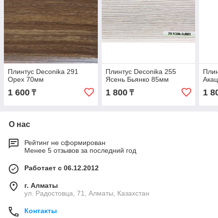
Плинтус Deconika 291
Плинтус Deconika 255
Плин
Орех 70мм
Ясень Бьянко 85мм
Ака
1 600
1 800
1 8
₸
₸
О нас
Рейтинг не сформирован
Менее 5 отзывов за последний год
Работает с 06.12.2012
г. Алматы
ул. Радостовца, 71, Алматы, Казахстан
Контакты