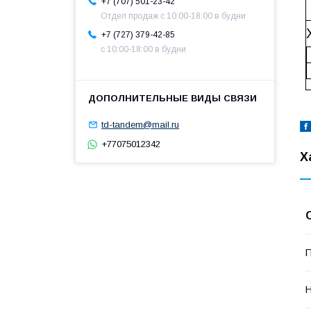
+7 (707) 501-23-42
Отдел продаж c 10:00-18:00 в будни
+7 (727) 379-42-85
с 10:00-18:00 в будни
td-tandem@mail.ru
+77075012342
Х
П
Н