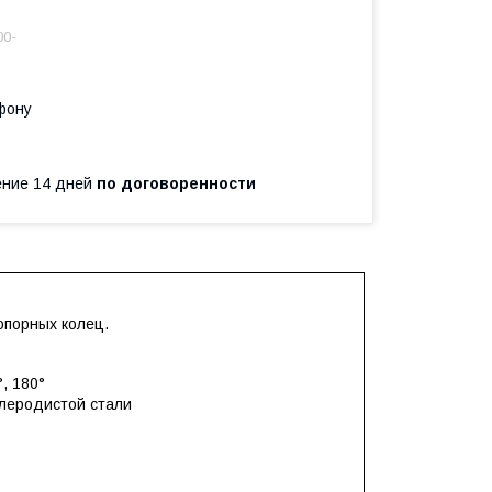
00-
фону
чение 14 дней
по договоренности
опорных колец.
, 180°
глеродистой стали