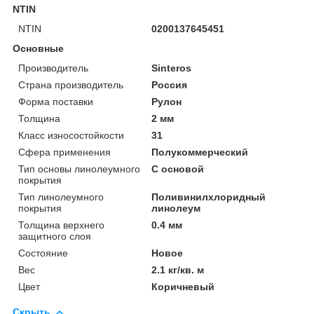
NTIN
NTIN
0200137645451
Основные
Производитель
Sinteros
Страна производитель
Россия
Форма поставки
Рулон
Толщина
2 мм
Класс износостойкости
31
Сфера применения
Полукоммерческий
Тип основы линолеумного
С основой
покрытия
Тип линолеумного
Поливинилхлоридный
покрытия
линолеум
Толщина верхнего
0.4 мм
защитного слоя
Состояние
Новое
Вес
2.1 кг/кв. м
Цвет
Коричневый
Скрыть