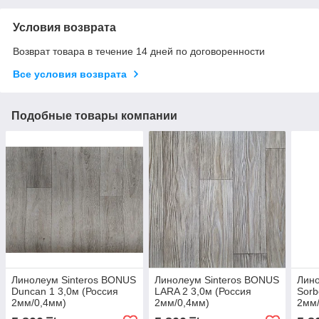
Условия возврата
Возврат товара в течение 14 дней по договоренности
Все условия возврата
Подобные товары компании
Линолеум Sinteros BONUS
Линолеум Sinteros BONUS
Лино
Duncan 1 3,0м (Россия
LARA 2 3,0м (Россия
Sorb
2мм/0,4мм)
2мм/0,4мм)
2мм