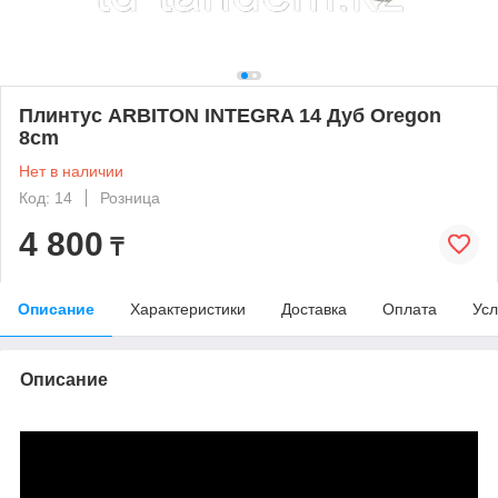
Плинтус ARBITON INTEGRA 14 Дуб Oregon
8cm
Нет в наличии
Код: 14
Розница
4 800
₸
Описание
Характеристики
Доставка
Оплата
Усл
Описание