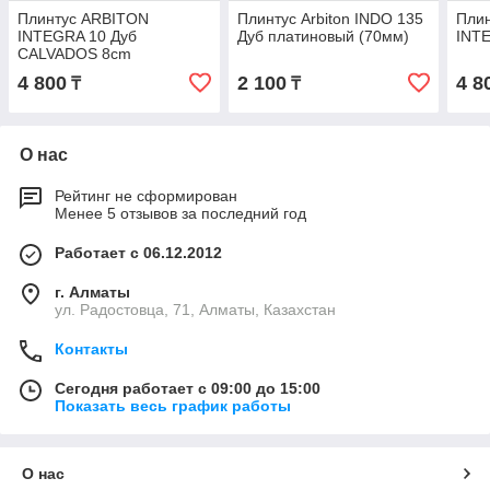
Плинтус ARBITON
Плинтус Arbiton INDO 135
Пли
INTEGRA 10 Дуб
Дуб платиновый (70мм)
INT
CALVADOS 8cm
4 800
2 100
4 8
₸
₸
О нас
Рейтинг не сформирован
Менее 5 отзывов за последний год
Работает с 06.12.2012
г. Алматы
ул. Радостовца, 71, Алматы, Казахстан
Контакты
Сегодня работает с 09:00 до 15:00
Показать весь график работы
О нас