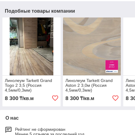
Подобные товары компании
Линолеум Tarkett Grand
Линолеум Tarkett Grand
Лино
Togo 2 3,5 (Россия
Aston 2 3,0м (Россия
Asto
4,5мм/0,3мм)
4,5мм/0,3мм)
4,5м
8 300
8 300
8 3
₸/кв.м
₸/кв.м
О нас
Рейтинг не сформирован
Менее 5 отзывов за последний год