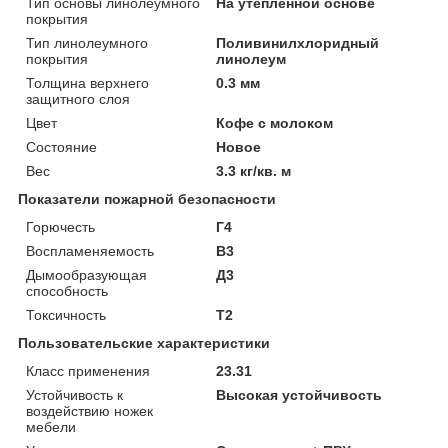
Тип основы линолеумного
На утепленной основе
покрытия
Тип линолеумного
Поливинилхлоридный
покрытия
линолеум
Толщина верхнего
0.3 мм
защитного слоя
Цвет
Кофе с молоком
Состояние
Новое
Вес
3.3 кг/кв. м
Показатели пожарной безопасности
Горючесть
Г4
Воспламеняемость
В3
Дымообразующая
Д3
способность
Токсичность
Т2
Пользовательские характеристики
Класс применения
23.31
Устойчивость к
Высокая устойчивость
воздействию ножек
мебели