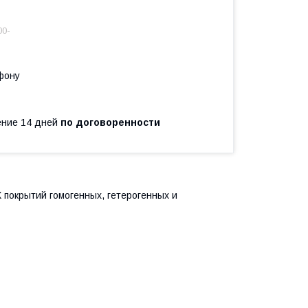
00-
фону
чение 14 дней
по договоренности
 покрытий гомогенных, гетерогенных и