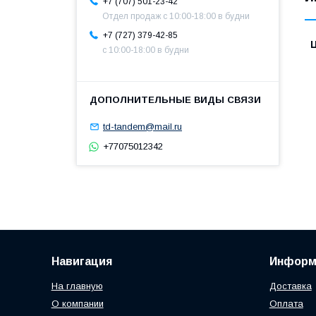
+7 (707) 501-23-42
Отдел продаж c 10:00-18:00 в будни
+7 (727) 379-42-85
с 10:00-18:00 в будни
td-tandem@mail.ru
+77075012342
Навигация
Информ
На главную
Доставка
О компании
Оплата