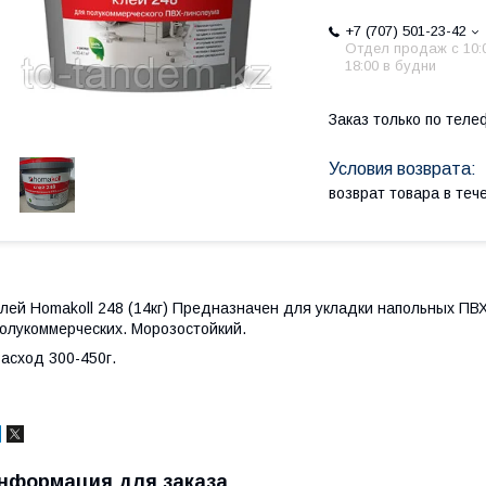
+7 (707) 501-23-42
Отдел продаж c 10:
18:00 в будни
Заказ только по теле
возврат товара в те
лей Homakoll 248 (14кг) Предназначен для укладки напольных ПВХ
олукоммерческих. Морозостойкий.
асход 300-450г.
нформация для заказа