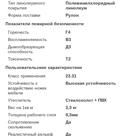
Тип линолеумного
Поливинилхлоридный
покрытия
линолеум
Форма поставки
Рулон
Показатели пожарной безопасности
Горючесть
Г4
Воспламеняемость
В3
Дымообразующая
Д3
способность
Токсичность
Т2
Пользовательские характеристики
Класс применения
23.31
Устойчивость к
Высокая устойчивость
воздействию ножек
мебели
Утеплитель
Стеклохолст + ПВХ
Вес на 1кв.м
3,3 кг
Толщина рабочего слоя
0,3мм
Сопротивление
Да
скольжению
Реалистичный рельеф
Да