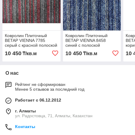
Ковролин Плиточный
Ковролин Плиточный
Ков
BETAP VIENNA 7785
BETAP VIENNA 8458
BET
серый с красной полоской
синий с полоской
кор
10 450
10 450
10 
₸/кв.м
₸/кв.м
О нас
Рейтинг не сформирован
Менее 5 отзывов за последний год
Работает с 06.12.2012
г. Алматы
ул. Радостовца, 71, Алматы, Казахстан
Контакты