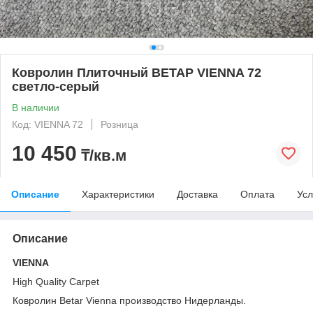
Ковролин Плиточный BETAP VIENNA 72
светло-серый
В наличии
Код: VIENNA 72
Розница
10 450
₸/кв.м
Описание
Характеристики
Доставка
Оплата
Усл
Описание
VIENNA
High Quality Carpet
Ковролин Betar Vienna производство Нидерланды.