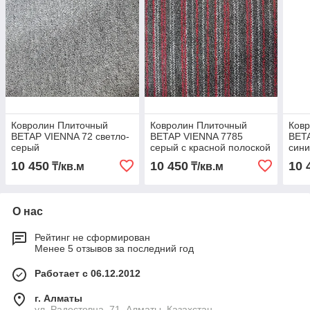
Ковролин Плиточный
Ковролин Плиточный
Ков
BETAP VIENNA 72 светло-
BETAP VIENNA 7785
BET
серый
серый с красной полоской
сини
10 450
10 450
10 
₸/кв.м
₸/кв.м
О нас
Рейтинг не сформирован
Менее 5 отзывов за последний год
Работает с 06.12.2012
г. Алматы
ул. Радостовца, 71, Алматы, Казахстан