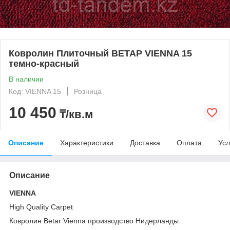
Ковролин Плиточный BETAP VIENNA 15
темно-красный
В наличии
Код: VIENNA 15
Розница
10 450
₸/кв.м
Описание
Характеристики
Доставка
Оплата
Усл
Описание
VIENNA
High Quality Carpet
Ковролин Betar Vienna производство Нидерланды.