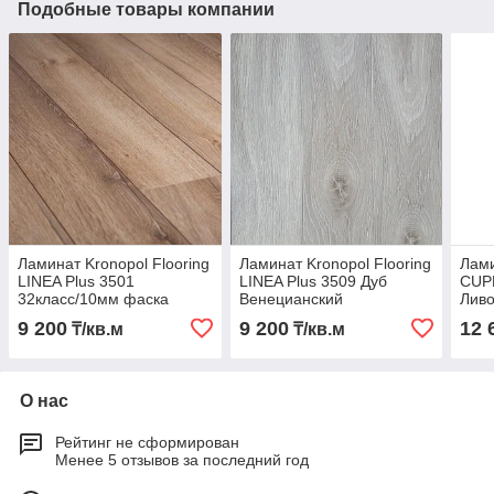
Подобные товары компании
Ламинат Kronopol Flooring
Ламинат Kronopol Flooring
Лами
LINEA Plus 3501
LINEA Plus 3509 Дуб
CUP
32класс/10мм фаска
Венецианский
Ливо
(узкая доска)
32класс/10мм фаска
Фаск
9 200
9 200
12 
₸/кв.м
₸/кв.м
(узкая доска)
О нас
Рейтинг не сформирован
Менее 5 отзывов за последний год