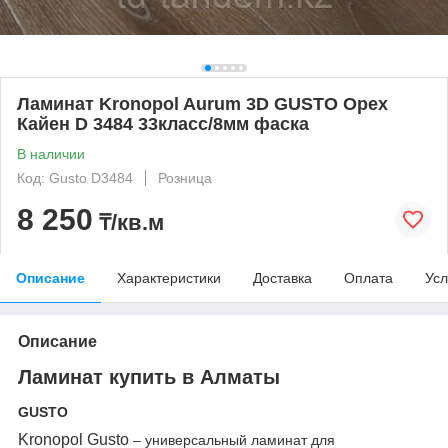
Ламинат Kronopol Aurum 3D GUSTO Орех
Кайен D 3484 33класс/8мм фаска
В наличии
Код: Gusto D3484
Розница
8 250
₸/кв.м
Описание
Характеристики
Доставка
Оплата
Усл
Описание
Ламинат купить в Алматы
GUSTO
Kronopol Gusto
– универсальный ламинат для