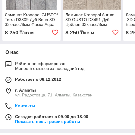
Ламинат Kronopol GUSTO/
Ламинат Kronopol Aurum
Лами
Terra D3309 Дуб Вена 3D
3D GUSTO D3491 Дуб
-3D
33класс/8мм Фаска Aqua
Цейлон 33класс/8мм
Евро
Block
фаска
33кл
8 250
8 250
8 2
₸/кв.м
₸/кв.м
О нас
Рейтинг не сформирован
Менее 5 отзывов за последний год
Работает с 06.12.2012
г. Алматы
ул. Радостовца, 71, Алматы, Казахстан
Контакты
Сегодня работает с 09:00 до 18:00
Показать весь график работы