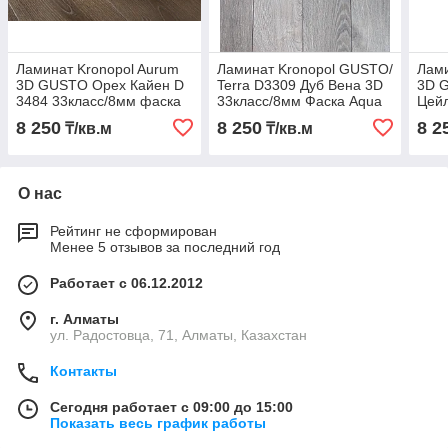
Ламинат Kronopol Aurum
Ламинат Kronopol GUSTO/
Лами
3D GUSTO Орех Кайен D
Terra D3309 Дуб Вена 3D
3D 
3484 33класс/8мм фаска
33класс/8мм Фаска Aqua
Цейл
Block
фас
8 250
8 250
8 2
₸/кв.м
₸/кв.м
О нас
Рейтинг не сформирован
Менее 5 отзывов за последний год
Работает с 06.12.2012
г. Алматы
ул. Радостовца, 71, Алматы, Казахстан
Контакты
Сегодня работает с 09:00 до 15:00
Показать весь график работы