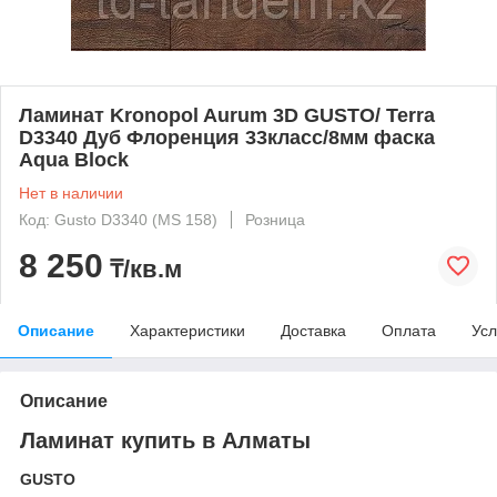
Ламинат Kronopol Aurum 3D GUSTO/ Terra
D3340 Дуб Флоренция 33класс/8мм фаска
Aqua Block
Нет в наличии
Код: Gusto D3340 (MS 158)
Розница
8 250
₸/кв.м
Описание
Характеристики
Доставка
Оплата
Усл
Описание
Ламинат купить в Алматы
GUSTO