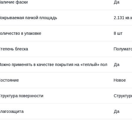
аличие фаски
Да
окрываемая пачкой площадь
2.131 кв.
оличество в упаковке
8 шт
тепень блеска
Полумат
ожно применять в качестве покрытия на «теплый» пол
Да
остояние
Новое
труктура поверхности
Структур
лагозащита
Да