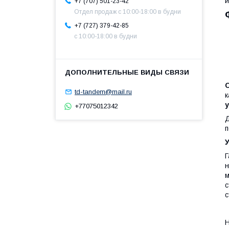
и
+7 (707) 501-23-42
Отдел продаж c 10:00-18:00 в будни
+7 (727) 379-42-85
с 10:00-18:00 в будни
td-tandem@mail.ru
к
у
+77075012342
Д
п
Г
н
м
с
с
Н