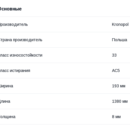
Основные
роизводитель
Kronopol
трана производитель
Польша
ласс износостойкости
33
ласс истирания
АС5
Ширина
193 мм
Длина
1380 мм
Толщина
8 мм