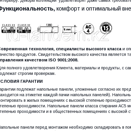
нтерьеру. Декоры коллекции удовлетворят даже самых требовате
Функциональность,
комфорт и оптимальный вне
Современная технология, специалисты высокого класса
и оп
ачество продуктов. Свидетельством высокого качества является 
правления кaчеством ISO 9001:2008.
ля полного удовлетворения Клиента, материалы и продукты, с са
одлежат строгим проверкам.
УСЛОВИЯ ГАРАНТИИ
арантии подлежат напольные панели, уложенные согласно их пре
аходится на этикетке каждой пачки напольных панелей). Напольн
онтировать в жилых помещениях с высокой степенью проходимос
тепенью проходимости. Напольные панели класса стирания AC5 м
тепенью проходимости и в общественных помещениях с высокой 
апольные панели перед монтажом необходимо складировать в пом