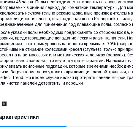
инимум 48 часов. Полы необходимо монтировать согласно инстру
богреваемых в зимний период до комнатной температуры. Для м
спользовать исключительно рекомендованные производителем м
ароизоляционная пленка, подкладочная пенка Kronopianka – или
редназначенные для применения под плавающие полы, согласно и
осле укладки полы необходимо предохранять со стороны входа, и
оврики, предотвращающие попадание песка и влаги на панели. На
омещениях, в которых уровень влажности превышает 70% (напр. в 
стойчивы на стирание колесиками кресел (стульев), только при п
ресел на пластмассовых или металических колесиках (роликах), 
скоряет износ панелей, что ведет к утрате гарантии. На ножки ст
риклеивать войлочные подкладки, которые временами необходимо 
рязи. Загрязнение легко удалить при помощи влажной тряпочки, с д
erfect Trend. Ни в коем случае нельзя протирать панели мокрой тр
ля чистки панелей детергенты и порошки
арактеристики