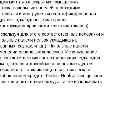
кции монтажа в закрытых помещениях,
онтажа напольных панелей необходимо
атериалы и инструменты (сертифицированная
 другие подкладочные материалы,
нструкциям производителя этих товаров).
спользуя для этого соответственные половички и
польные панели нельзя укладывать в
ванных, саунах, и тд.). Напольные панели
рименении резиновых колесиков. Использование
без соответственных предохраняющих подкладов,
ульев, столов и другой мебели рекомендуется
чистить от скапливающегося в них песка и
обавлением средств Perfect Neutral Reiniger или
апочкой и лить на них воду, а также использовать