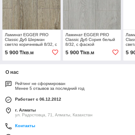
Ламинат EGGER PRO
Ламинат EGGER PRO
Лам
Classic Дуб Шерман
Classic Дуб Сория белый
Clas
светло коричневый 8/32, с
8/32, с фаской
свет
фаской
5 900
5 900
5 9
₸/кв.м
₸/кв.м
О нас
Рейтинг не сформирован
Менее 5 отзывов за последний год
Работает с 06.12.2012
г. Алматы
ул. Радостовца, 71, Алматы, Казахстан
Контакты