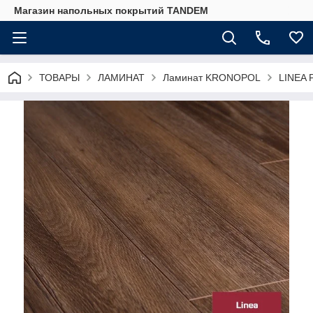
Магазин напольных покрытий TANDEM
ТОВАРЫ
ЛАМИНАТ
Ламинат KRONOPOL
LINEA P