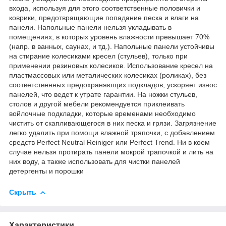
входа, используя для этого соответственные половички и
коврики, предотвращающие попадание песка и влаги на
панели. Напольные панели нельзя укладывать в
помещениях, в которых уровень влажности превышает 70%
(напр. в ванных, саунах, и тд.). Напольные панели устойчивы
на стирание колесиками кресел (стульев), только при
применении резиновых колесиков. Использование кресел на
пластмассовых или металических колесиках (роликах), без
соответственных предохраняющих подкладов, ускоряет износ
панелей, что ведет к утрате гарантии. На ножки стульев,
столов и другой мебели рекомендуется приклеивать
войлочные подкладки, которые временами необходимо
чистить от скапливающегося в них песка и грязи. Загрязнение
легко удалить при помощи влажной тряпочки, с добавлением
средств Perfect Neutral Reiniger или Perfect Trend. Ни в коем
случае нельзя протирать панели мокрой трапочкой и лить на
них воду, а также использовать для чистки панелей
детергенты и порошки
Скрыть
Характеристики