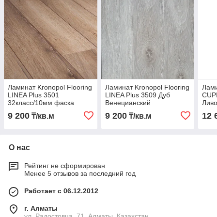
Ламинат Kronopol Flooring
Ламинат Kronopol Flooring
Лами
LINEA Plus 3501
LINEA Plus 3509 Дуб
CUP
32класс/10мм фаска
Венецианский
Ливо
(узкая доска)
32класс/10мм фаска
Фаск
9 200
9 200
12 
₸/кв.м
₸/кв.м
(узкая доска)
О нас
Рейтинг не сформирован
Менее 5 отзывов за последний год
Работает с 06.12.2012
г. Алматы
ул. Радостовца, 71, Алматы, Казахстан