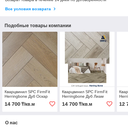
Все условия возврата
Подобные товары компании
Кварцвинил SPC FirmFit
Кварцвинил SPC FirmFit
Квар
Herringbone Дуб Оскар
Herringbone Дуб Лиам
Herr
14 700
14 700
12 
₸/кв.м
₸/кв.м
О нас