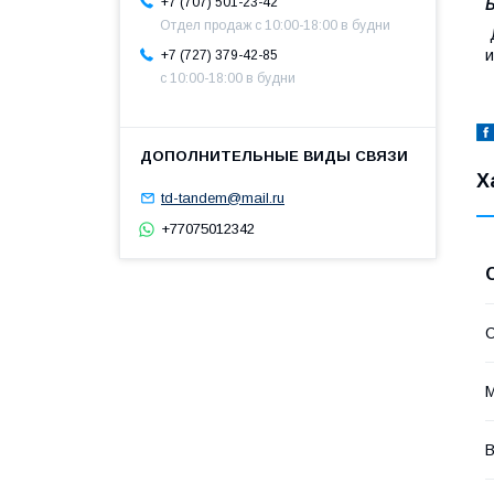
+7 (707) 501-23-42
Б
Отдел продаж c 10:00-18:00 в будни
Д
и
+7 (727) 379-42-85
с 10:00-18:00 в будни
Х
td-tandem@mail.ru
+77075012342
С
В