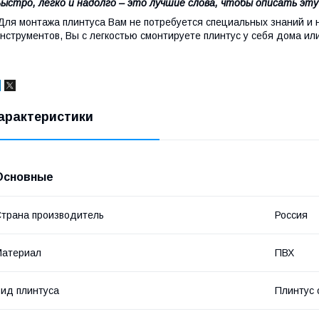
ыстро, легко и надолго – это лучшие слова, чтобы описать эт
ля монтажа плинтуса Вам не потребуется специальных знаний и 
нструментов, Вы с легкостью смонтируете плинтус у себя дома ил
арактеристики
Основные
трана производитель
Россия
Материал
ПВХ
ид плинтуса
Плинтус