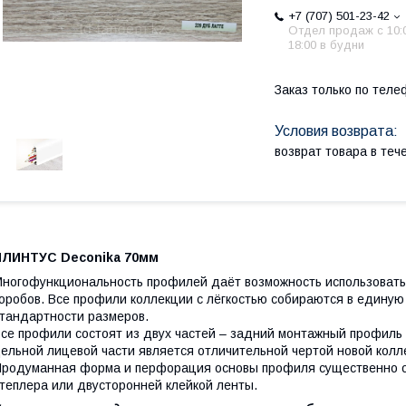
+7 (707) 501-23-42
Отдел продаж c 10:
18:00 в будни
Заказ только по теле
возврат товара в те
ПЛИНТУС Deconika 70мм
ногофункциональность профилей даёт возможность использовать их
оробов. Все профили коллекции с лёгкостью собираются в единую
тандартности размеров.
се профили состоят из двух частей – задний монтажный профиль 
ельной лицевой части является отличительной чертой новой колл
родуманная форма и перфорация основы профиля существенно о
теплера или двусторонней клейкой ленты.